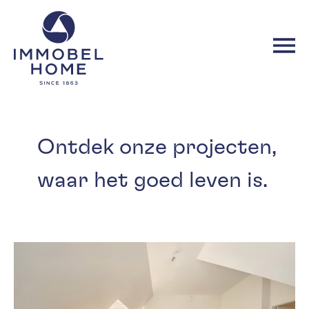
Overslaan
Home
en
naar
de
inhoud
gaan
Ontdek onze projecten,
waar het goed leven is.