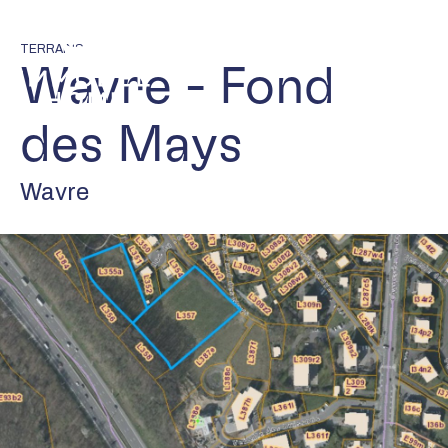
Aller
Accueil
au
TERRAINS
contenu
Wavre - Fond
principal
des Mays
Wavre