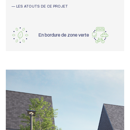
— LES ATOUTS DE CE PROJET
SVG
SVG
À 15 
En bordure de zone verte
centr